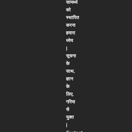
सामर्थ्य
को
स्थापित
करना
हमारा
ध्येय
|
सूचना
के
साथ,
ज्ञान
के
लिए,
गरिमा
से
युक्त
|